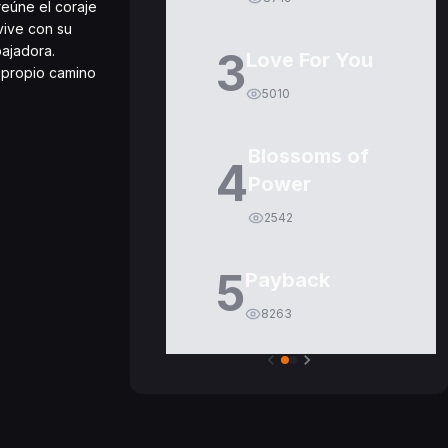
eúne el coraje
vive con su
bajadora.
3
Love For You
 propio camino
5010
Blossoms of
4
Power
2542
5
Payback
8263