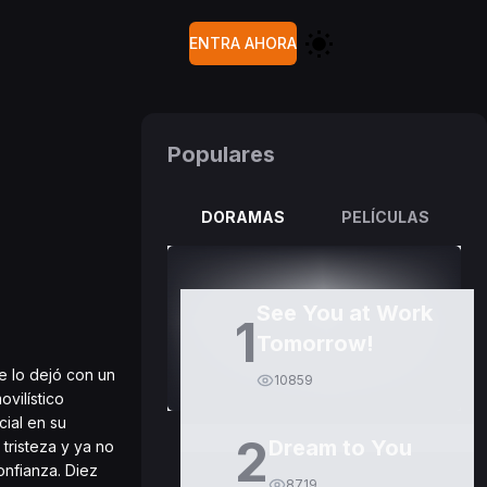
ENTRA AHORA
Populares
DORAMAS
PELÍCULAS
See You at Work
1
Tomorrow!
e lo dejó con un
10859
vilístico
ial en su
2
Dream to You
tristeza y ya no
onfianza. Diez
8719