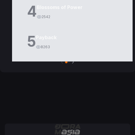
4
Blossoms of Power
2542
5
Payback
8263