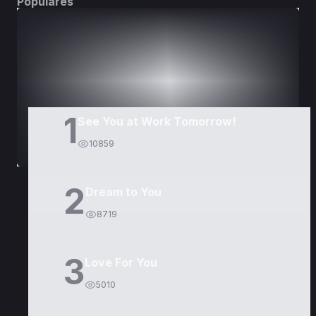
Populares
DORAMAS
PELÍCULAS
1
See You at Work Tomorrow!
10859
2
Dream to You
8719
3
Love For You
5010