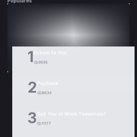
Populares
DORAMAS
PELÍCULAS
1
Dream to You
9595
2
Payback
8634
3
See You at Work Tomorrow!
11177