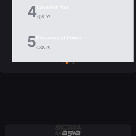
4
Love For You
5197
5
Blossoms of Power
2670