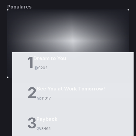
Populares
DORAMAS
PELÍCULAS
1
Dream to You
9202
2
See You at Work Tomorrow!
11017
3
Payback
8465