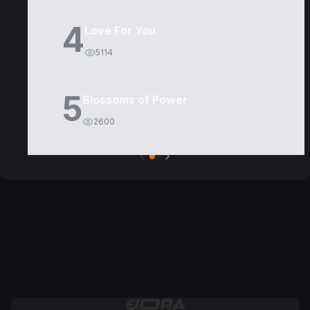
4
Love For You
5114
5
Blossoms of Power
2600