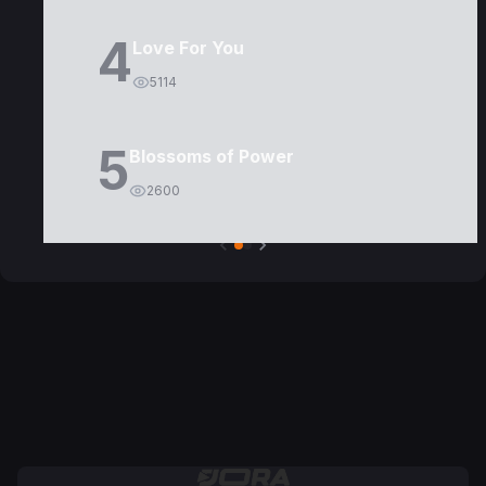
4
Love For You
5114
5
Blossoms of Power
2600