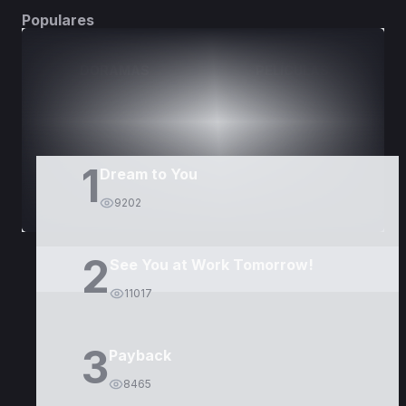
Populares
DORAMAS
PELÍCULAS
1
Dream to You
9202
2
See You at Work Tomorrow!
11017
3
Payback
8465