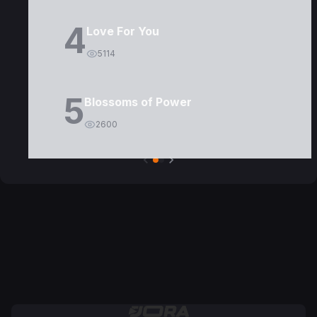
4
Love For You
5114
5
Blossoms of Power
2600