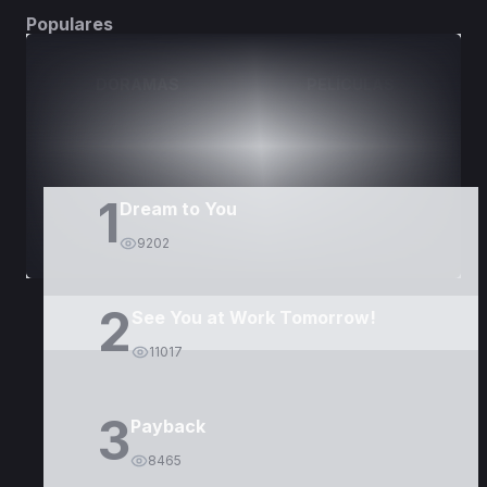
Populares
DORAMAS
PELÍCULAS
1
Dream to You
9202
2
See You at Work Tomorrow!
11017
3
Payback
8465