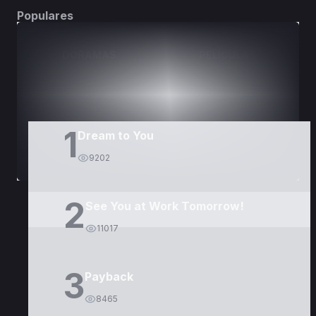
Populares
DORAMAS
PELÍCULAS
1
Dream to You
9202
2
See You at Work Tomorrow!
11017
3
Payback
8465