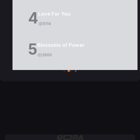
4
Love For You
5114
5
Blossoms of Power
2600