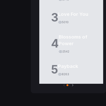
3
Love For You
5010
Blossoms of
4
Power
2542
5
Payback
8263