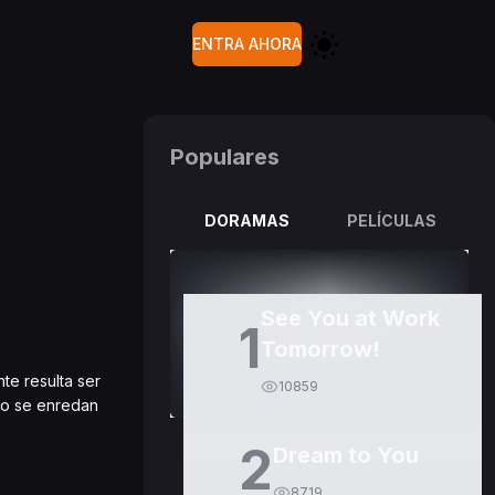
ENTRA AHORA
Populares
DORAMAS
PELÍCULAS
See You at Work
1
Tomorrow!
te resulta ser
10859
go se enredan
2
Dream to You
8719