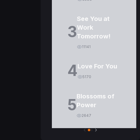
See You at
3
Work
Tomorrow!
11141
4
Love For You
5170
Blossoms of
5
Power
2647