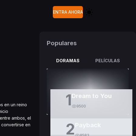
ENTRA AHORA
Populares
DORAMAS
PELÍCULAS
1
Dream to You
s en un reino
9500
nicio
entre ambos, el
2
Payback
a convertirse en
8583