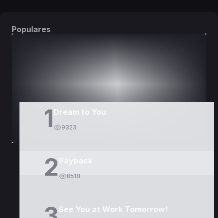
Populares
DORAMAS
PELÍCULAS
1
Dream to You
9323
2
Payback
8518
3
See You at Work Tomorrow!