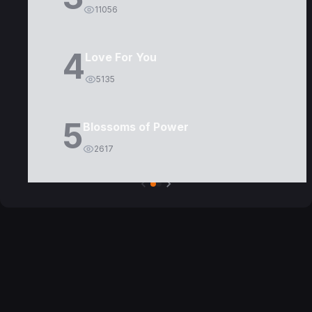
11056
4
Love For You
5135
5
Blossoms of Power
2617