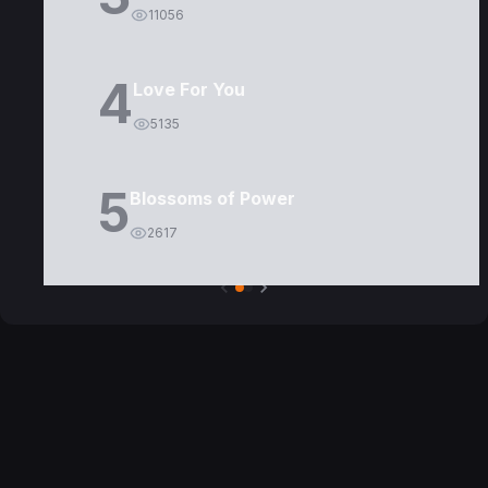
11056
4
Love For You
5135
5
Blossoms of Power
2617