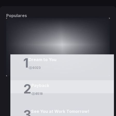
Populares
DORAMAS
PELÍCULAS
1
Dream to You
9323
2
Payback
8518
3
See You at Work Tomorrow!