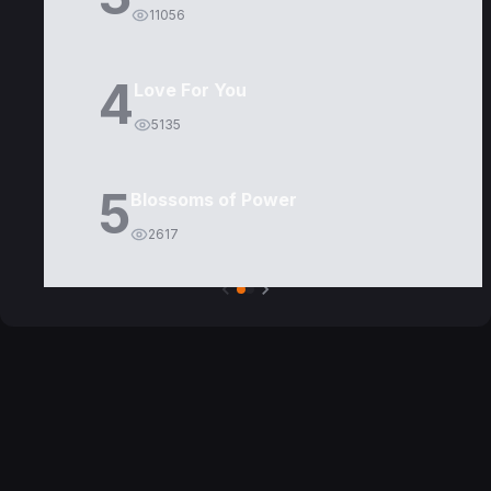
11056
4
Love For You
5135
5
Blossoms of Power
2617