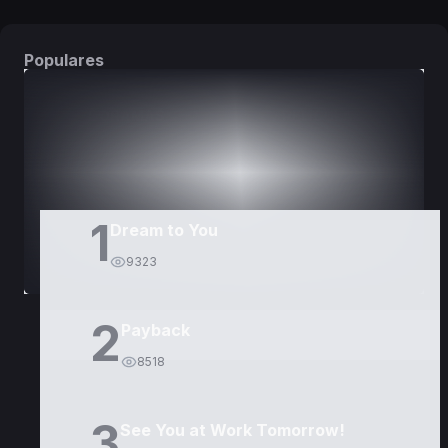
Populares
DORAMAS
PELÍCULAS
1
Dream to You
9323
2
Payback
8518
3
See You at Work Tomorrow!