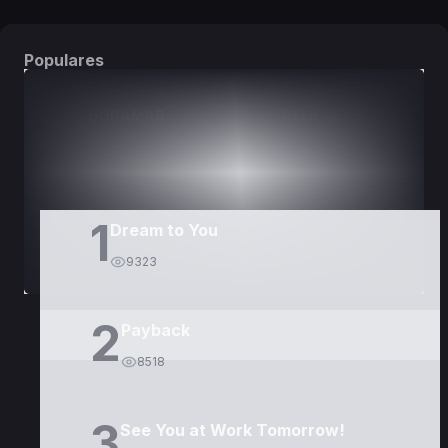
Populares
DORAMAS
PELÍCULAS
1
Dream to You
9323
2
Payback
8518
3
See You at Work Tomorrow!