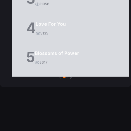
11056
4
Love For You
5135
5
Blossoms of Power
2617