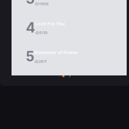
11056
4
Love For You
5135
5
Blossoms of Power
2617