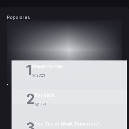
Populares
DORAMAS
PELÍCULAS
1
Dream to You
9323
2
Payback
8518
3
See You at Work Tomorrow!