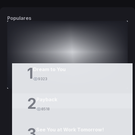
Populares
DORAMAS
PELÍCULAS
1
Dream to You
9323
2
Payback
8518
3
See You at Work Tomorrow!