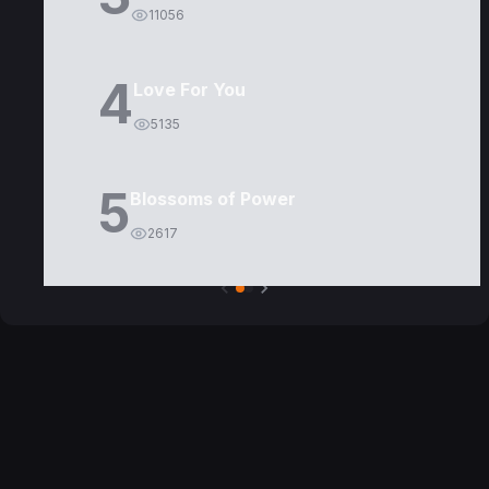
11056
4
Love For You
5135
5
Blossoms of Power
2617