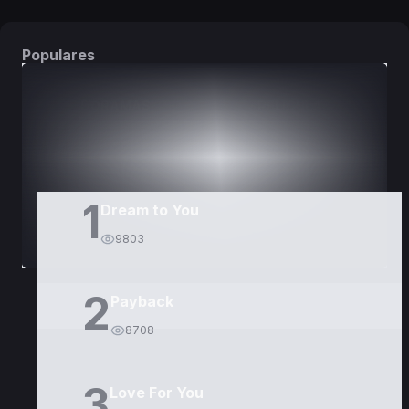
Populares
DORAMAS
PELÍCULAS
1
Dream to You
9803
2
Payback
8708
3
Love For You