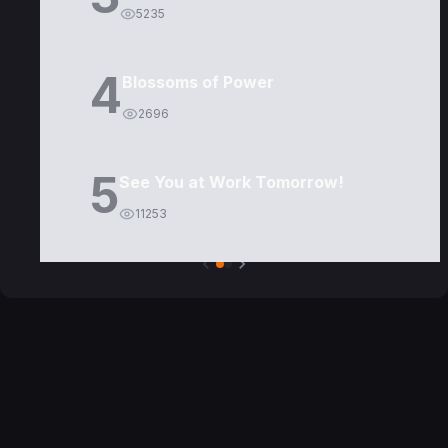
5235
4
Blossoms of Power
2696
5
See You at Work Tomorrow!
11253