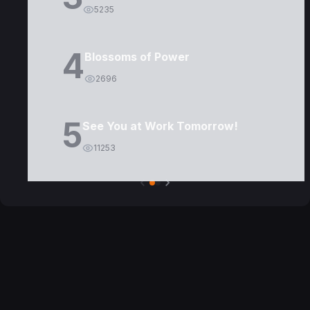
5235
4
Blossoms of Power
2696
5
See You at Work Tomorrow!
11253