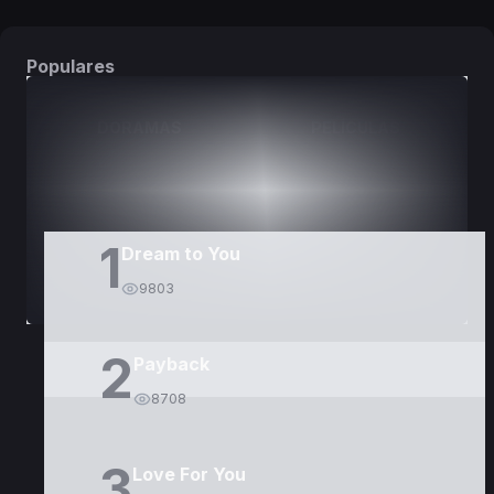
Populares
DORAMAS
PELÍCULAS
1
Dream to You
9803
2
Payback
8708
3
Love For You