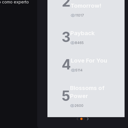
2
oso como experto
Tomorrow!
11017
3
Payback
8465
4
Love For You
5114
Blossoms of
5
Power
2600