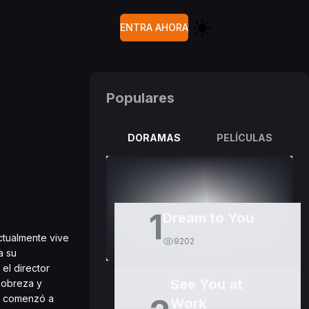
ENTRA AHORA
Populares
DORAMAS
PELÍCULAS
1
Dream to You
ctualmente vive
9202
a su
el director
See You at
 pobreza y
o, comenzó a
Work