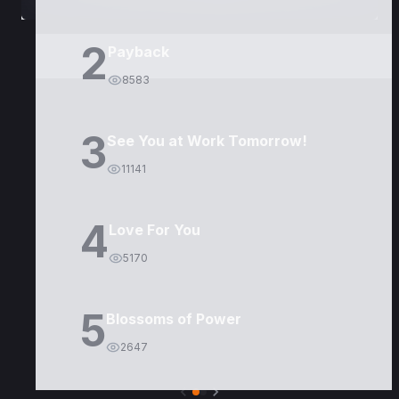
2
Payback
8583
3
See You at Work Tomorrow!
11141
4
Love For You
5170
5
Blossoms of Power
2647