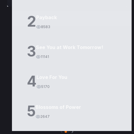
2
Payback
8583
3
See You at Work Tomorrow!
11141
4
Love For You
5170
5
Blossoms of Power
2647