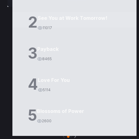
2
See You at Work Tomorrow!
11017
3
Payback
8465
4
Love For You
5114
5
Blossoms of Power
2600