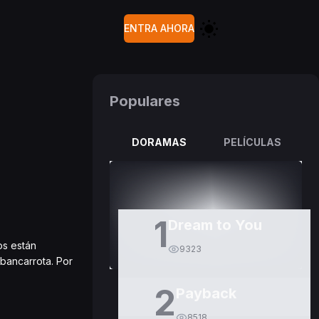
ENTRA AHORA
Populares
DORAMAS
PELÍCULAS
1
Dream to You
os están
9323
 bancarrota. Por
2
Payback
8518