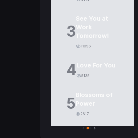
See You at
3
Work
Tomorrow!
11056
4
Love For You
5135
Blossoms of
5
Power
2617