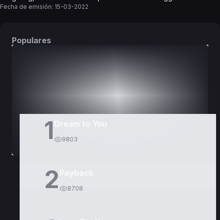
Fecha de emisión:
15-03-2022
Populares
DORAMAS
PELÍCULAS
1
Dream to You
9803
2
Payback
8708