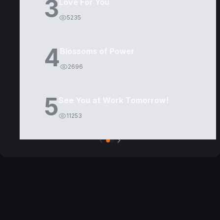
3
Love For You
5235
4
Blossoms of Power
2696
5
See You at Work Tomorrow!
11253