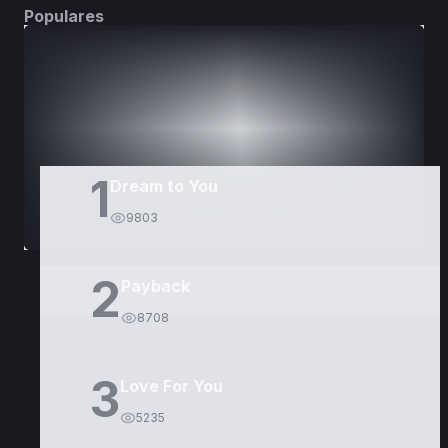
Populares
DORAMAS
PELÍCULAS
1
Dream to You
9803
2
Payback
8708
3
Love For You
5235