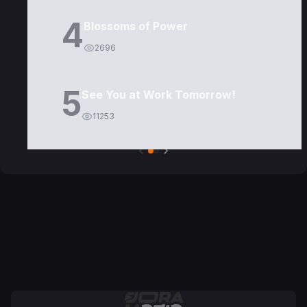
4
Blossoms of Power
2696
5
See You at Work Tomorrow!
11253