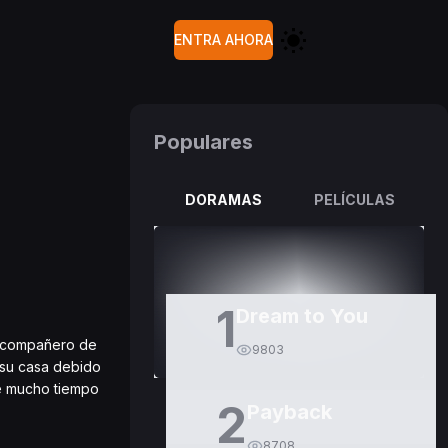
ENTRA AHORA
Populares
DORAMAS
PELÍCULAS
1
Dream to You
su compañero de
9803
 su casa debido
ce mucho tiempo
2
Payback
8708