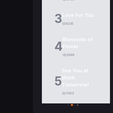
3
Love For You
5235
Blossoms of
4
Power
2696
See You at
5
Work
Tomorrow!
11253