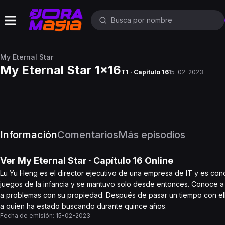
My Eternal Star
My Eternal Star 1x16
T1 · Capítulo 16
15-02-2023
Información
Comentarios
Más episodios
Ver
My Eternal Star
· Capítulo
16
Online
Lu Yu Heng es el director ejecutivo de una empresa de IT y es co
juegos de la infancia y se mantuvo solo desde entonces. Conoce a 
a problemas con su propiedad. Después de pasar un tiempo con ell
a quien ha estado buscando durante quince años.
Fecha de emisión:
15-02-2023