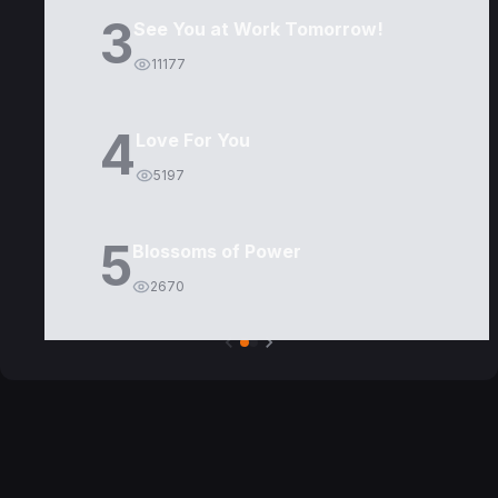
3
See You at Work Tomorrow!
11177
4
Love For You
5197
5
Blossoms of Power
2670