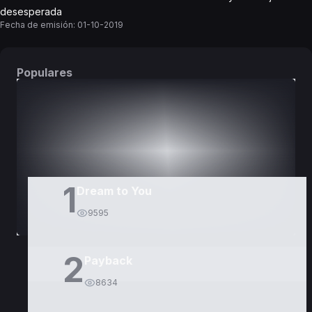
desesperada
Fecha de emisión:
01-10-2019
Populares
DORAMAS
PELÍCULAS
1
Dream to You
9595
2
Payback
8634