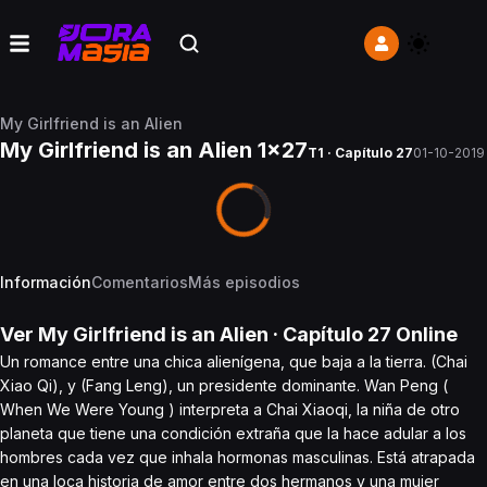
My Girlfriend is an Alien
My Girlfriend is an Alien 1x27
T1 · Capítulo 27
01-10-2019
Información
Comentarios
Más episodios
Ver
My Girlfriend is an Alien
· Capítulo
27
Online
Un romance entre una chica alienígena, que baja a la tierra. (Chai
Xiao Qi), y (Fang Leng), un presidente dominante. Wan Peng (
When We Were Young ) interpreta a Chai Xiaoqi, la niña de otro
planeta que tiene una condición extraña que la hace adular a los
hombres cada vez que inhala hormonas masculinas. Está atrapada
en una loca historia de amor entre dos hermanos y una mujer