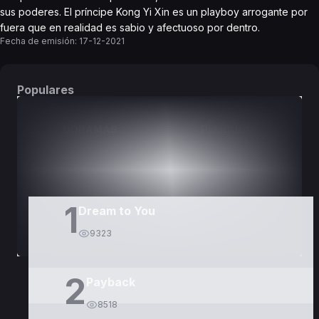
sus poderes. El príncipe Kong Yi Xin es un playboy arrogante por
fuera que en realidad es sabio y afectuoso por dentro.
Fecha de emisión:
17-12-2021
Populares
DORAMAS
PELÍCULAS
1
Dream to You
9323
2
Payback
8518