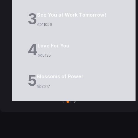
3
See You at Work Tomorrow!
11056
4
Love For You
5135
5
Blossoms of Power
2617