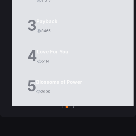
11017
3
Payback
8465
4
Love For You
5114
5
Blossoms of Power
2600