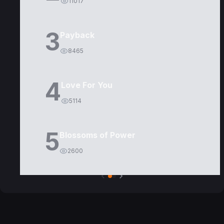
11017
3
Payback
8465
4
Love For You
5114
5
Blossoms of Power
2600