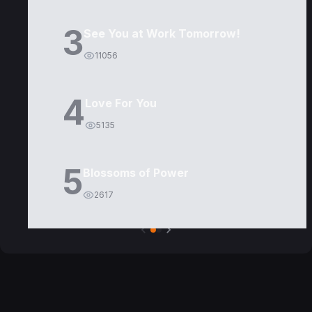
3
See You at Work Tomorrow!
11056
4
Love For You
5135
5
Blossoms of Power
2617