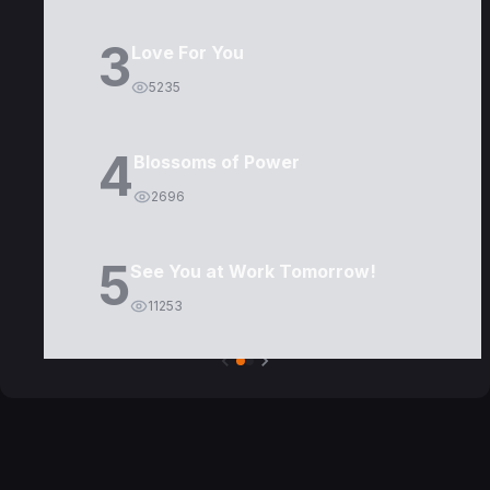
3
Love For You
5235
4
Blossoms of Power
2696
5
See You at Work Tomorrow!
11253