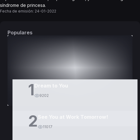
síndrome de princesa.
Fecha de emisión:
24-01-2022
Populares
DORAMAS
PELÍCULAS
1
Dream to You
9202
2
See You at Work Tomorrow!
11017