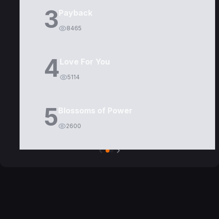
3
Payback
8465
4
Love For You
5114
5
Blossoms of Power
2600