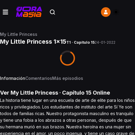
My Little Princess
My Little Princess 1x15
T1 · Capítulo 15
24-01-2022
Información
Comentarios
Más episodios
Ver
My Little Princess
· Capítulo
15
Online
La historia tiene lugar en una escuela de arte de elite para los niños
ricos y privilegiados. Los estudiantes de instituto del arte Sí Ye son
todos de familias ricas. Nuestro protagonista masculino es tranquilo
y tiene una fobia a los abrazos a otras personas, después de que
su hermana murió en sus brazos. Nuestra heroína es una mujer sin
experiencia en el amor, un poco ingenua, y tiene un caso grave de