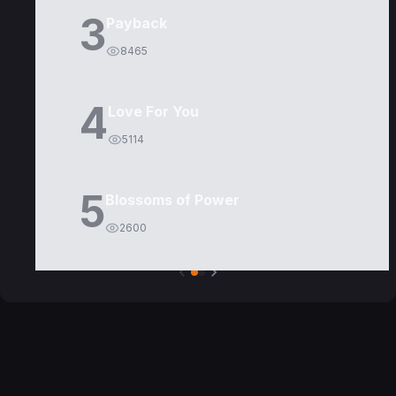
3
Payback
8465
4
Love For You
5114
5
Blossoms of Power
2600