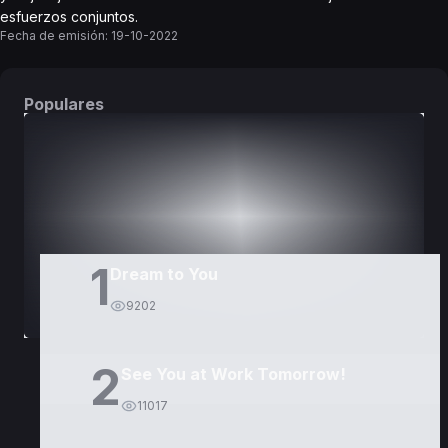
esfuerzos conjuntos.
Fecha de emisión:
19-10-2022
Populares
DORAMAS
PELÍCULAS
1
Dream to You
9202
2
See You at Work Tomorrow!
11017