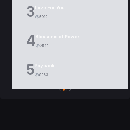
3
Love For You
5010
4
Blossoms of Power
2542
5
Payback
8263