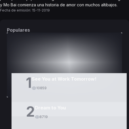
y Mo Bai comienza una historia de amor con muchos altibajos.
Fecha de emisión:
15-11-2019
Populares
DORAMAS
PELÍCULAS
1
See You at Work Tomorrow!
10859
2
Dream to You
8719