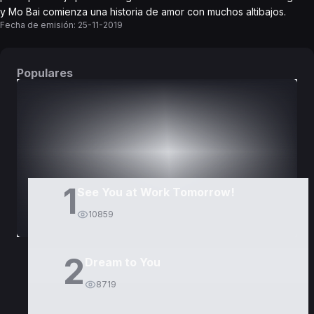
y Mo Bai comienza una historia de amor con muchos altibajos.
Fecha de emisión:
25-11-2019
Populares
DORAMAS
PELÍCULAS
1
See You at Work Tomorrow!
10859
2
Dream to You
8719