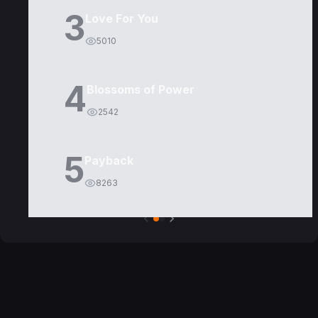
3
Love For You
5010
4
Blossoms of Power
2542
5
Payback
8263