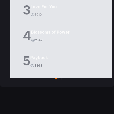
3
Love For You
5010
4
Blossoms of Power
2542
5
Payback
8263