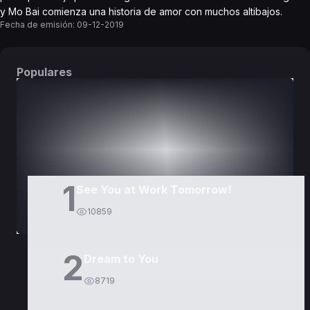
y Mo Bai comienza una historia de amor con muchos altibajos.
Fecha de emisión:
09-12-2019
Populares
DORAMAS
PELÍCULAS
1
See You at Work Tomorrow!
10859
2
Dream to You
8719