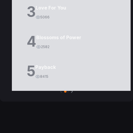
3
Love For You
5066
4
Blossoms of Power
2582
5
Payback
8415