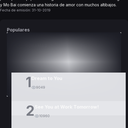
y Mo Bai comienza una historia de amor con muchos altibajos.
Fecha de emisión:
31-10-2019
Populares
DORAMAS
PELÍCULAS
1
Dream to You
9049
2
See You at Work Tomorrow!
10960