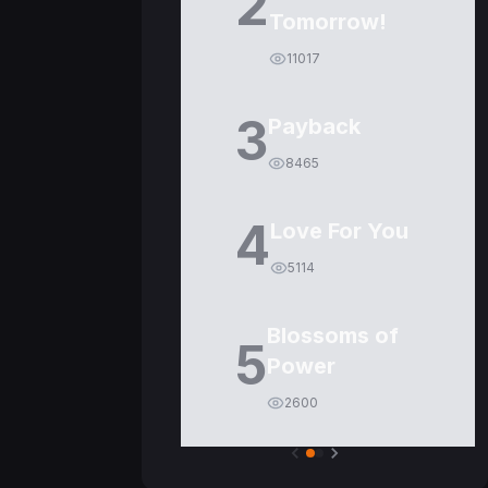
2
Tomorrow!
11017
3
Payback
8465
4
Love For You
5114
Blossoms of
5
Power
2600