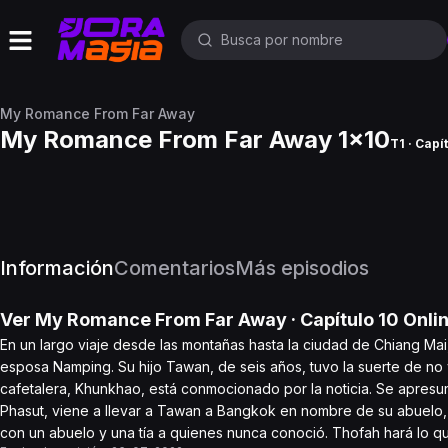
My Romance From Far Away
My Romance From Far Away 1x10
T1 · Capí
Información
Comentarios
Más episodios
Ver
My Romance From Far Away
· Capítulo
10
Onli
En un largo viaje desde las montañas hasta la ciudad de Chiang Mai,
esposa Namping. Su hijo Tawan, de seis años, tuvo la suerte de no
cafetalera, Khunkhao, está conmocionado por la noticia. Se apresur
Phasut, viene a llevar a Tawan a Bangkok en nombre de su abuelo, A
con un abuelo y una tía a quienes nunca conoció. Thofah hará lo q