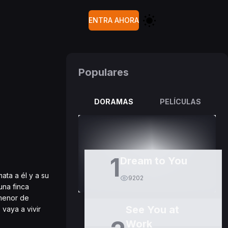
ENTRA AHORA
Populares
DORAMAS
PELÍCULAS
1
Dream to You
ata a él y a su
9202
una finca
 menor de
See You at
vaya a vivir
Work