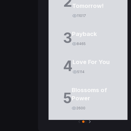
2
Tomorrow!
11017
3
Payback
8465
4
Love For You
5114
Blossoms of
5
Power
2600