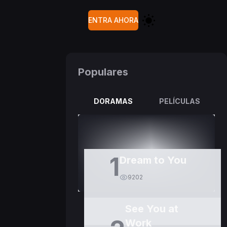
ENTRA AHORA
Populares
DORAMAS
PELÍCULAS
1
Dream to You
9202
See You at
Work