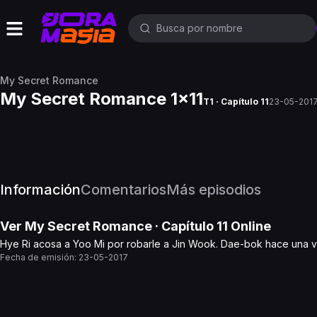
My Secret Romance
My Secret Romance 1x11
T1 · Capítulo 11
23-05-201
Información
Comentarios
Más episodios
Ver
My Secret Romance
· Capítulo
11
Online
Hye Ri acosa a Yoo Mi por robarle a Jin Wook. Dae-bok hace una vis
Fecha de emisión:
23-05-2017