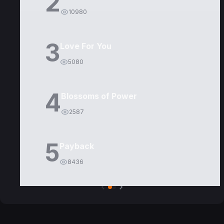
2
10980
3
Love For You
5080
4
Blossoms of Power
2587
5
Payback
8436