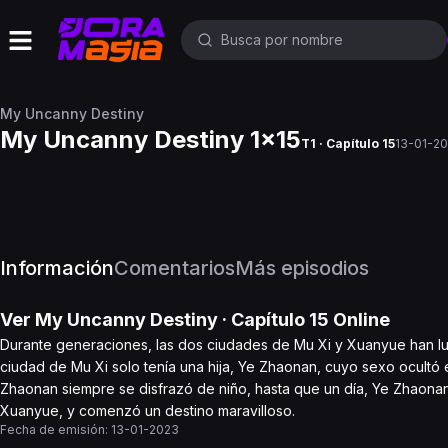
My Uncanny Destiny
My Uncanny Destiny 1x15
T1 · Capítulo 15
13-01-2
Información
Comentarios
Más episodios
Ver
My Uncanny Destiny
· Capítulo
15
Online
Durante generaciones, las dos ciudades de Mu Xi y Xuanyue han luch
ciudad de Mu Xi solo tenía una hija, Ye Zhaonan, cuyo sexo ocultó
Zhaonan siempre se disfrazó de niño, hasta que un día, Ye Zhaonan
Xuanyue, y comenzó un destino maravilloso.
Fecha de emisión:
13-01-2023