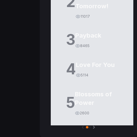
2
Tomorrow!
11017
3
Payback
8465
4
Love For You
5114
Blossoms of
5
Power
2600