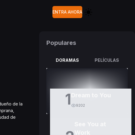
ENTRA AHORA
Populares
DORAMAS
PELÍCULAS
1
Dream to You
 dueño de la
9202
mprana,
iudad de
See You at
Work