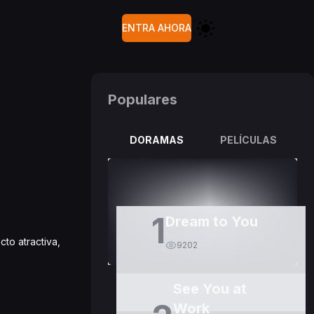
ENTRA AHORA
Populares
DORAMAS
PELÍCULAS
1
Dream to You
to atractiva,
9202
See You at
Work