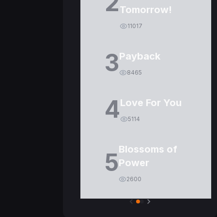
2
Tomorrow!
11017
3
Payback
8465
4
Love For You
5114
Blossoms of
5
Power
2600