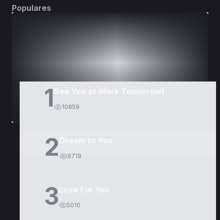
Populares
DORAMAS
PELÍCULAS
1
See You at Work Tomorrow!
10859
2
Dream to You
8719
3
Love For You
5010