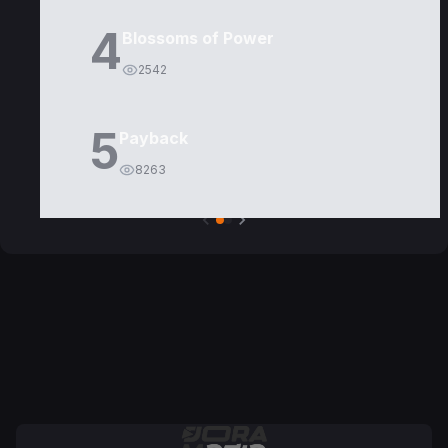
4
Blossoms of Power
2542
5
Payback
8263