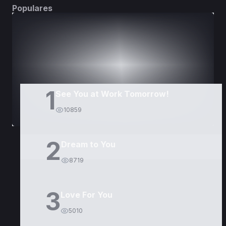
Populares
DORAMAS
PELÍCULAS
1
See You at Work Tomorrow!
10859
2
Dream to You
8719
3
Love For You
5010