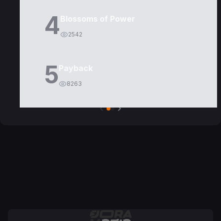
4
Blossoms of Power
2542
5
Payback
8263