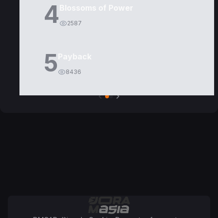
4
Blossoms of Power
2587
5
Payback
8436