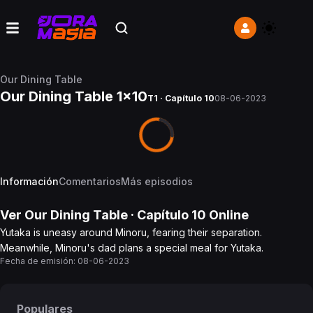
Our Dining Table
Our Dining Table 1x10
T1 · Capítulo 10
08-06-2023
Información
Comentarios
Más episodios
Ver
Our Dining Table
· Capítulo
10
Online
Yutaka is uneasy around Minoru, fearing their separation.
Meanwhile, Minoru's dad plans a special meal for Yutaka.
Fecha de emisión:
08-06-2023
Populares