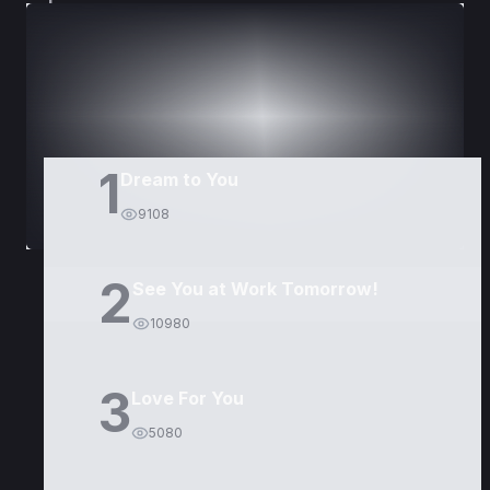
DORAMAS
PELÍCULAS
1
Dream to You
9108
2
See You at Work Tomorrow!
10980
3
Love For You
5080