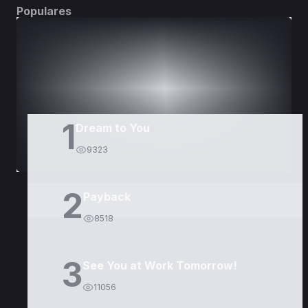
Populares
DORAMAS
PELÍCULAS
1
Dream to You
9323
2
Payback
8518
3
See You at Work Tomorrow!
11056