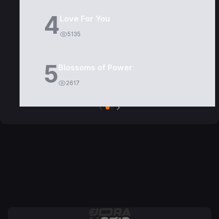
4
Love For You
5135
5
Blossoms of Power
2617