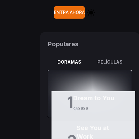
ENTRA AHORA
Populares
DORAMAS
PELÍCULAS
1
Dream to You
8989
See You at
Work