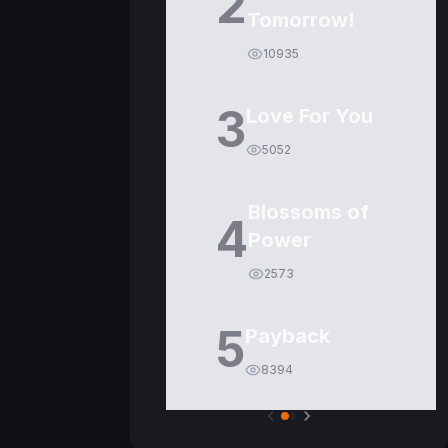
2
Tomorrow!
10935
3
Love For You
5052
Blossoms of
4
Power
2573
5
Payback
8394