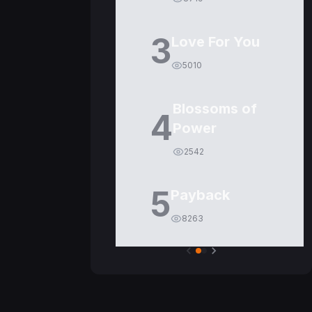
3
Love For You
5010
Blossoms of
4
Power
2542
5
Payback
8263