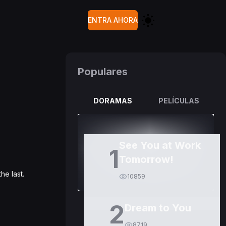
ENTRA AHORA
Populares
DORAMAS
PELÍCULAS
See You at Work
1
Tomorrow!
he last.
10859
2
Dream to You
8719