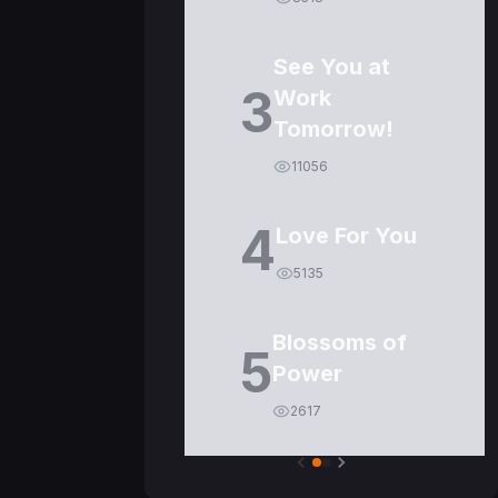
See You at
3
Work
Tomorrow!
11056
4
Love For You
5135
Blossoms of
5
Power
2617