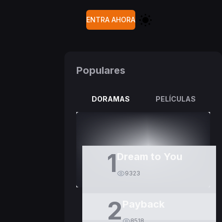
ENTRA AHORA
Populares
DORAMAS
PELÍCULAS
1
Dream to You
9323
2
Payback
8518