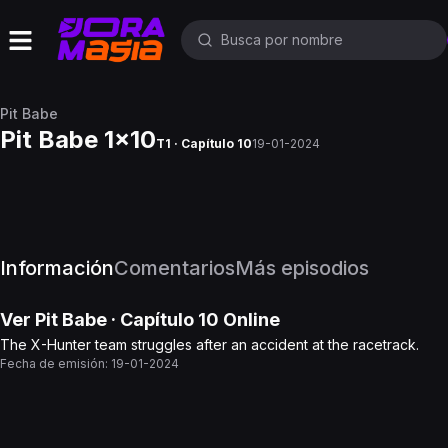
Pit Babe
Pit Babe 1x10
T1 · Capítulo 10
19-01-2024
Información
Comentarios
Más episodios
Ver
Pit Babe
· Capítulo
10
Online
The X-Hunter team struggles after an accident at the racetrack.
Fecha de emisión:
19-01-2024