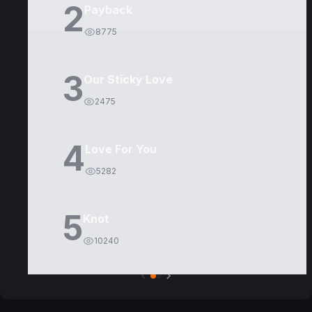
2
Payback
8775
3
Our Sticky Love
2475
4
Love For You
5282
5
Knot
10240